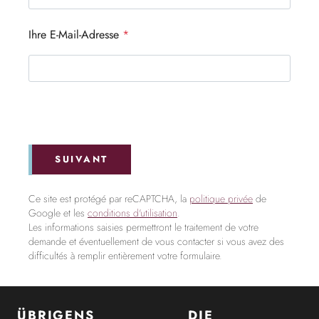
Ihre E-Mail-Adresse
*
SUIVANT
Ce site est protégé par reCAPTCHA, la
politique privée
de
Google et les
conditions d'utilisation
.
Les informations saisies permettront le traitement de votre
demande et éventuellement de vous contacter si vous avez des
difficultés à remplir entièrement votre formulaire.
ÜBRIGENS
DIE