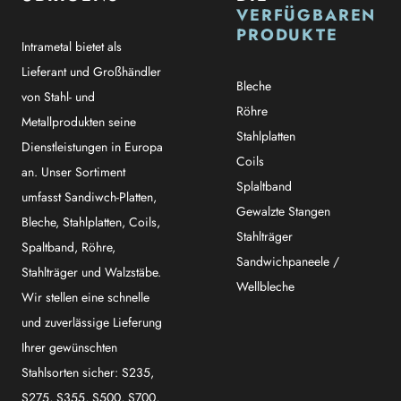
VERFÜGBAREN
PRODUKTE
Intrametal bietet als
Lieferant und Großhändler
Bleche
von Stahl- und
Röhre
Metallprodukten seine
Stahlplatten
Dienstleistungen in Europa
Coils
an. Unser Sortiment
Splaltband
umfasst Sandiwch-Platten,
Gewalzte Stangen
Bleche, Stahlplatten, Coils,
Stahlträger
Spaltband, Röhre,
Sandwichpaneele /
Stahlträger und Walzstäbe.
Wellbleche
Wir stellen eine schnelle
und zuverlässige Lieferung
Ihrer gewünschten
Stahlsorten sicher: S235,
S275, S355, S500, S700,