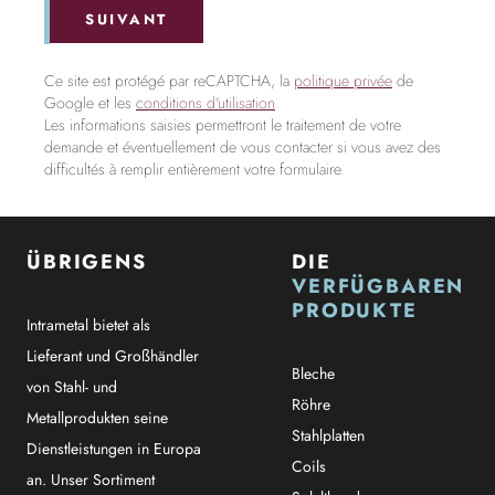
SUIVANT
Ce site est protégé par reCAPTCHA, la
politique privée
de
Google et les
conditions d'utilisation
.
Les informations saisies permettront le traitement de votre
demande et éventuellement de vous contacter si vous avez des
difficultés à remplir entièrement votre formulaire.
ÜBRIGENS
DIE
VERFÜGBAREN
PRODUKTE
Intrametal bietet als
Lieferant und Großhändler
Bleche
von Stahl- und
Röhre
Metallprodukten seine
Stahlplatten
Dienstleistungen in Europa
Coils
an. Unser Sortiment