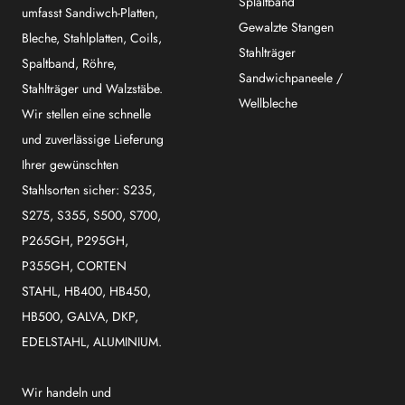
Splaltband
umfasst Sandiwch-Platten,
Gewalzte Stangen
Bleche, Stahlplatten, Coils,
Stahlträger
Spaltband, Röhre,
Sandwichpaneele /
Stahlträger und Walzstäbe.
Wellbleche
Wir stellen eine schnelle
und zuverlässige Lieferung
Ihrer gewünschten
Stahlsorten sicher: S235,
S275, S355, S500, S700,
P265GH, P295GH,
P355GH, CORTEN
STAHL, HB400, HB450,
HB500, GALVA, DKP,
EDELSTAHL, ALUMINIUM.
Wir handeln und