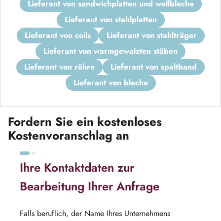
lieferant von sandwichplatten und wellbleche
lieferant von stahlplatten
lieferant von coils
lieferant von stahlträger
lieferant von warmgewalzten stäben
lieferant von röhre
lieferant von spaltband
lieferant von bleche
Fordern Sie ein kostenloses
Kostenvoranschlag an
Ihre Kontaktdaten zur
Bearbeitung Ihrer Anfrage
Falls beruflich, der Name Ihres Unternehmens