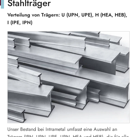
Stahlträger
Verteilung von Trägern:
U
(UPN, UPE),
H
(HEA, HEB),
I
(IPE, IPN)
Unser Bestand bei Intrametal umfasst eine Auswahl an
Trägern (IPN, UPN, UPE, UPN, HEA und HEB), die für alle