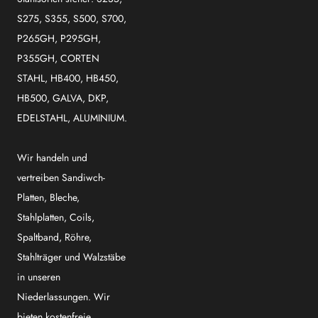
S275, S355, S500, S700,
P265GH, P295GH,
P355GH, CORTEN
STAHL, HB400, HB450,
HB500, GALVA, DKP,
EDELSTAHL, ALUMINIUM.
Wir handeln und
vertreiben Sandiwch-
Platten, Bleche,
Stahlplatten, Coils,
Spaltband, Röhre,
Stahlträger und Walzstäbe
in unseren
Niederlassungen. Wir
bieten kostenfreie