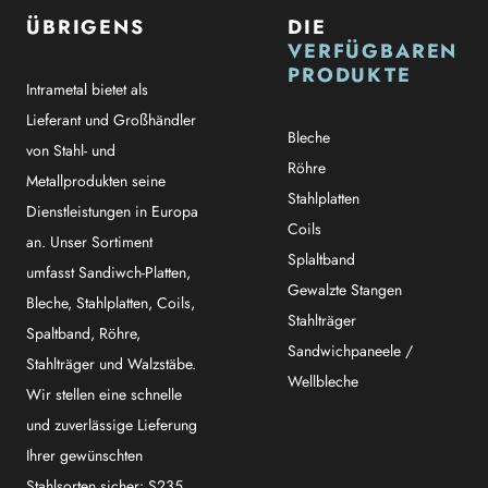
ÜBRIGENS
DIE
VERFÜGBAREN
PRODUKTE
Intrametal bietet als
Lieferant und Großhändler
Bleche
von Stahl- und
Röhre
Metallprodukten seine
Stahlplatten
Dienstleistungen in Europa
Coils
an. Unser Sortiment
Splaltband
umfasst Sandiwch-Platten,
Gewalzte Stangen
Bleche, Stahlplatten, Coils,
Stahlträger
Spaltband, Röhre,
Sandwichpaneele /
Stahlträger und Walzstäbe.
Wellbleche
Wir stellen eine schnelle
und zuverlässige Lieferung
Ihrer gewünschten
Stahlsorten sicher: S235,