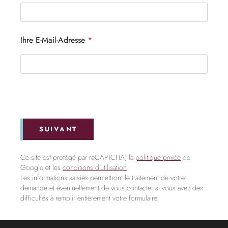
Ihre E-Mail-Adresse
*
SUIVANT
Ce site est protégé par reCAPTCHA, la
politique privée
de
Google et les
conditions d'utilisation
.
Les informations saisies permettront le traitement de votre
demande et éventuellement de vous contacter si vous avez des
difficultés à remplir entièrement votre formulaire.