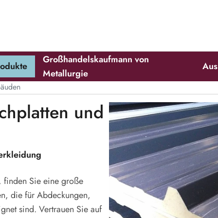
Großhandelskaufmann von
produkte
Au
Metallurgie
bäuden
chplatten und
erkleidung
, finden Sie eine große
en, die für Abdeckungen,
gnet sind. Vertrauen Sie auf