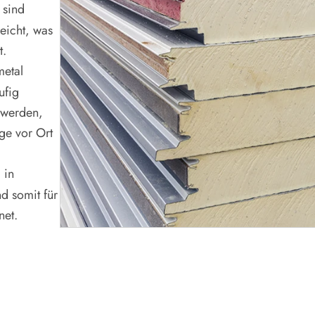
t sind
eicht, was
t.
metal
ufig
 werden,
ge vor Ort
 in
d somit für
net.