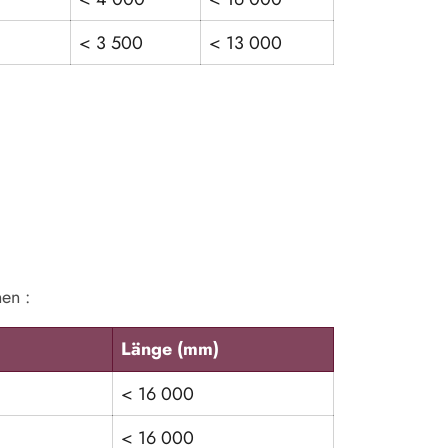
< 3 500
< 13 000
nen :
Länge (mm)
< 16 000
< 16 000