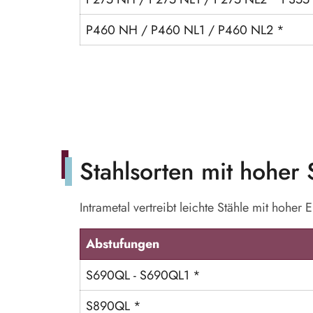
P460 NH / P460 NL1 / P460 NL2 *
Stahlsorten mit hoher
Intrametal vertreibt leichte Stähle mit hoher 
Abstufungen
S690QL - S690QL1 *
S890QL *