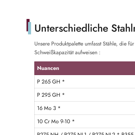
Unterschiedliche Stah
Unsere Produktpalette umfasst Stähle, die f
Schweißkapazität aufweisen :
Nuancen
P 265 GH *
P 295 GH *
16 Mo 3 *
10 Cr Mo 9-10 *
P275 NH / P275 NL1 / P275 NL2 * P355