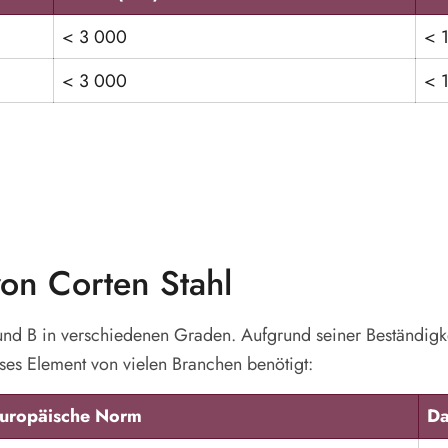
< 3 000
< 
< 3 000
< 
on Corten Stahl
und B in verschiedenen Graden. Aufgrund seiner Beständig
es Element von vielen Branchen benötigt:
uropäische Norm
D