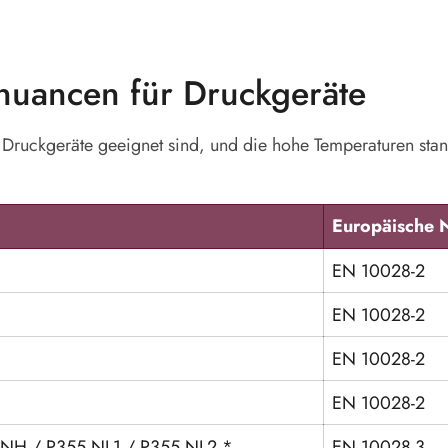
lnuancen für Druckgeräte
ür Druckgeräte geeignet sind, und die hohe Temperaturen sta
Europäische 
EN 10028-2
EN 10028-2
EN 10028-2
EN 10028-2
 NH / P355 NL1 / P355 NL2 *
EN 10028-3