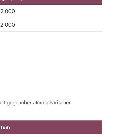
12 000
12 000
keit gegenüber atmosphärischen
atum