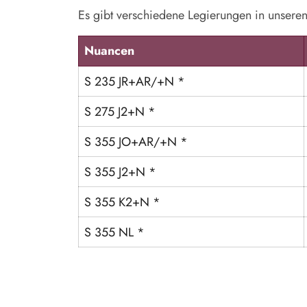
Es gibt verschiedene Legierungen in unsere
Nuancen
S 235 JR+AR/+N *
S 275 J2+N *
S 355 JO+AR/+N *
S 355 J2+N *
S 355 K2+N *
S 355 NL *