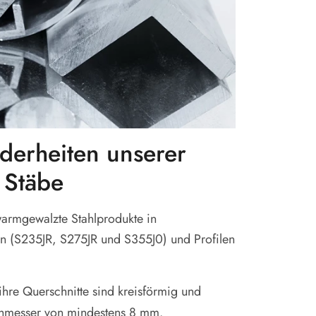
derheiten unserer
 Stäbe
 warmgewalzte Stahlprodukte in
n (S235JR, S275JR und S355J0) und Profilen
ihre Querschnitte sind kreisförmig und
hmesser von mindestens 8 mm.