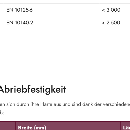
EN 10125-6
< 3 000
EN 10140-2
< 2 500
Abriebfestigkeit
n sich durch ihre Härte aus und sind dank der verschiedene
b:
Breite (mm)
Lä