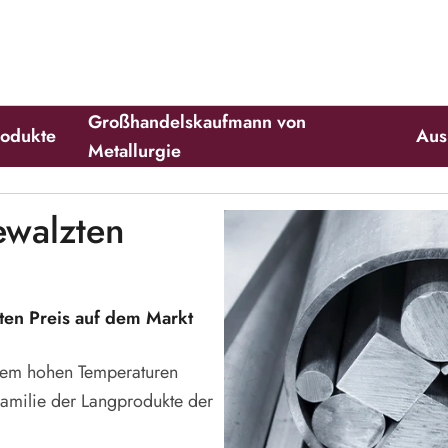
Großhandelskaufmann von
produkte
Au
Metallurgie
ewalzten
en Preis auf dem Markt
xtrem hohen Temperaturen
Familie der Langprodukte der