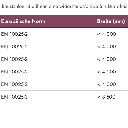
n Baustählen, die ihnen eine widerstandsfähige Struktur o
Europäische Norm
Breite (mm)
EN 10025-2
< 4 000
EN 10025-2
< 4 000
EN 10025-2
< 4 000
EN 10025-2
< 4 000
EN 10025-2
< 4 000
EN 10025-3
< 3 500