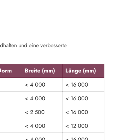
ndhalten und eine verbesserte
Norm
Breite (mm)
Länge (mm)
< 4 000
< 16 000
< 4 000
< 16 000
< 2 500
< 16 000
< 4 000
< 12 000
< 4 000
< 16 000