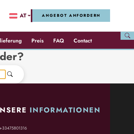
AT
ANGEBOT ANFORDERN
slieferung
Preis
FAQ
Contact
ider?
NSERE
INFORMATIONEN
+33475801316