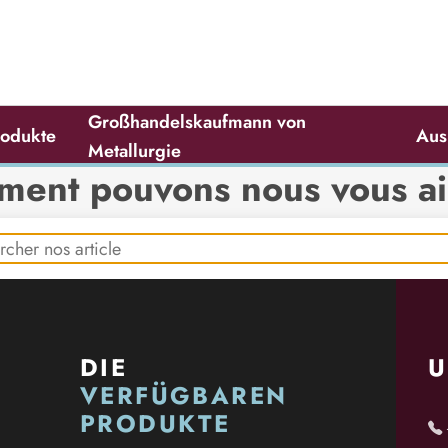
Großhandelskaufmann von
produkte
Au
Metallurgie
ent pouvons nous vous a
DIE
U
VERFÜGBAREN
PRODUKTE